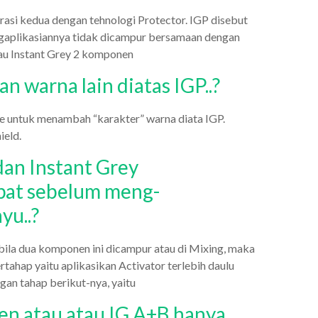
rasi kedua dengan tehnologi Protector. IGP disebut
gaplikasiannya tidak dicampur bersamaan dengan
au Instant Grey 2 komponen
 warna lain diatas IGP..?
 untuk menambah “karakter” warna diata IGP.
eld.
an Instant Grey
pat sebelum meng-
yu..?
bila dua komponen ini dicampur atau di Mixing, maka
ahap yaitu aplikasikan Activator terlebih daulu
gan tahap berikut-nya, yaitu
n atau atau IG A+B hanya