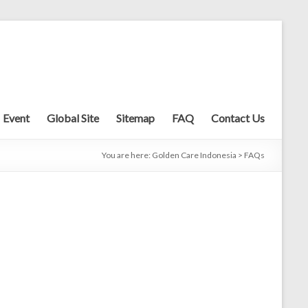
Event
Global Site
Sitemap
FAQ
Contact Us
You are here:
Golden Care Indonesia
>
FAQs