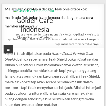
Skip
Meja sudah diproteksi dengan Teak Shield tapi kok
to
content
masih ada flek bekas kopi, kenapa dan bagaimana cara
Golden Care
membersihkannya..?
Indonesia
You are here:
Golden Care Indonesia
>
FAQs
>
Aplikasi
>
Meja sudah
Cleans-Restores-Protects
diproteksi dengan Teak Shield tapi kok masih ada flek bekas kopi, kenapa dan
bagaimana cara membersihkannya..?
Menu
Seperti telah dijelaskan pada
(baca: Detail Produk Teak
Shield)
, bahwa sebenarnya Teak Shield bukan Coating dan
bukan pula Water Proof melainkan hanya Water Repellent,
sehingga apabila membiarkan air kopi yang menggenang
lama diatas permukaan kayu yang sudah diberi Teak Shield,
maka air kopi tetap akan secara perlahan masuk dalam
pori-pori, tapi tidak menyebar terlalu jauh. Bila hal ini terjadi
pada outdoor furniture, dibiarkan saja karena flek akan
hilang dengan sendirinya bila permukaan sering terkena
hujan dan terpapar sinar matahari.