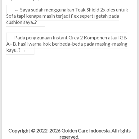
←
Saya sudah menggunakan Teak Shield 2x oles untuk
Sofa tapi kenapa masih terjadi flex seperti getah pada
cushion saya..?
Pada penggunaan Instant Grey 2 Komponen atau IGB
A+B, hasil warna kok berbeda-beda pada masing-masing
kayu..?
→
Copyright © 2022-2026 Golden Care Indonesia. All rights
reserved.