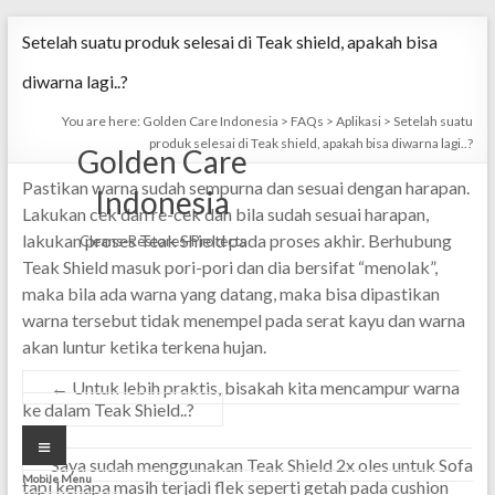
Skip
Setelah suatu produk selesai di Teak shield, apakah bisa
to
content
diwarna lagi..?
You are here:
Golden Care Indonesia
>
FAQs
>
Aplikasi
>
Setelah suatu
produk selesai di Teak shield, apakah bisa diwarna lagi..?
Golden Care
Pastikan warna sudah sempurna dan sesuai dengan harapan.
Indonesia
Lakukan cek dan re-cek dan bila sudah sesuai harapan,
lakukan proses Teak Shield pada proses akhir. Berhubung
Cleans-Restores-Protects
Teak Shield masuk pori-pori dan dia bersifat “menolak”,
maka bila ada warna yang datang, maka bisa dipastikan
warna tersebut tidak menempel pada serat kayu dan warna
akan luntur ketika terkena hujan.
←
Untuk lebih praktis, bisakah kita mencampur warna
ke dalam Teak Shield..?
Menu
Saya sudah menggunakan Teak Shield 2x oles untuk Sofa
Mobile Menu
tapi kenapa masih terjadi flek seperti getah pada cushion