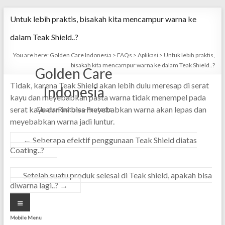
Skip
Untuk lebih praktis, bisakah kita mencampur warna ke
to
content
dalam Teak Shield..?
You are here:
Golden Care Indonesia
>
FAQs
>
Aplikasi
>
Untuk lebih praktis,
bisakah kita mencampur warna ke dalam Teak Shield..?
Golden Care
Tidak, karena Teak Shield akan lebih dulu meresap di serat
Indonesia
kayu dan meyebabkan pasta warna tidak menempel pada
serat kayu dan ini bisa meyebabkan warna akan lepas dan
Cleans-Restores-Protects
meyebabkan warna jadi luntur.
←
Seberapa efektif penggunaan Teak Shield diatas
Coating..?
Setelah suatu produk selesai di Teak shield, apakah bisa
diwarna lagi..?
→
Menu
Mobile Menu